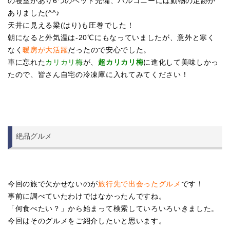
の寝室があり6つのベッド完備、バルコニーには動物の足跡が
ありました(^^♪
天井に見える梁(はり)も圧巻でした！
朝になると外気温は-20℃にもなっていましたが、意外と寒く
なく
暖房が大活躍
だったので安心でした。
車に忘れた
カリカリ梅
が、
超カリカリ梅
に進化して美味しかっ
たので、皆さん自宅の冷凍庫に入れてみてください！
絶品グルメ
今回の旅で欠かせないのが
旅行先で出会ったグルメ
です！
事前に調べていたわけではなかったんですね。
「何食べたい？」から始まって検索していろいろいきました。
今回はそのグルメをご紹介したいと思います。