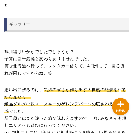
ノウハウ1~10
た！
ノウハウ11～20
ギャラリー
ノウハウ21～30
旭川編はいかがでしたでしょうか？
生活
予算は新千歳編と変わりありませんでした。
何せ北海道へ行って、レンタカー借りて、4日滑って、帰る流
仕事
れが同じですからね、笑
思い出に残るのは、
気温の寒さが作り出す大自然の絶景を車窓
から見たり、
絶品グルメの数々、スキーのゲレンデバーンの広さゆえの爽快
感
でした。
MENU
新千歳とはまた違った旅が味わえますので、ぜひみなさんも旭
川エリアへも遊びに行ってください。
p.s.旭川エリアには美瑛など冬以外にも素晴らしい場所がある