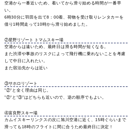
空港から一番近いため、着いてから滑り始める時間が一番早
い。
6時30分に羽田を出て8：00着、荷物を受け取りレンタカーを
借り1時間走って10時から滑り始めました。
②星野リゾート トマムスキー場
空港からは遠いため、最終日は滑る時間が短くなる。
また渋滞や事故のリスクによって飛行機に乗れないことを考慮
して中日に入れたい。
また宿泊先からは近い
③サホロリゾート
”②”と全く理由は同じ。
”②”と”③”はどちらも近いので、逆の順序でもよい。
④富良野スキー場
カムイスキーリンクスの次に旭川空港に近く、15時ぐらいまで
滑っても18時のフライトに間に合うため最終日に決定！