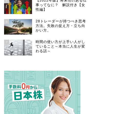
【2022年版】将来性のある仕
5
事ってなに？ 解説付き【女
性編】
28トレーダーが持つべき思考
6
方法。失敗の捉え方・立ち向
かい方。
時間の使い方が上手い人がし
7
ていること～本当に人生が変
わる話～