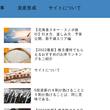
事
資産形成
サイトについて
【北海道スキー・スノボ旅
1
行】行き方、楽しみ方、予算
公開。新千歳エリア編
【2022最新】株主優待でもら
2
えるおすすめのお米ランキン
グをご紹介
サイトについて
3
5投資家の９割が負けることと
4
５割が負けることは、同じ意
味である。